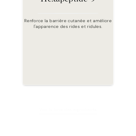
digitata
Une macroalgue brune, riche en
Renforce la barrière cutanée et améliore
antioxydants, qui favorise l'hydratation de
l'apparence des rides et ridules.
Riche en polysaccharides et minéraux.
la peau.
Favorise un teint lumineux.
Voir la liste des ingrédients