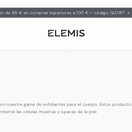
•
lor de 86 € en compras superiores a 100 € — código GLOW.*
on nuestra gama de exfoliantes para el cuerpo. Estos productos 
azmente las células muertas y opacas de la piel.