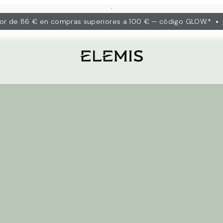
•
lor de 86 € en compras superiores a 100 € — código GLOW.*