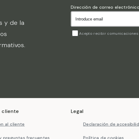
Dirección de correo electrónic
s y de la
ros
Acepto recibir comunicaciones 
rmativos.
 cliente
Legal
n al cliente
Declaración de accesibili
y preguntas frecuentes
Política de cookies