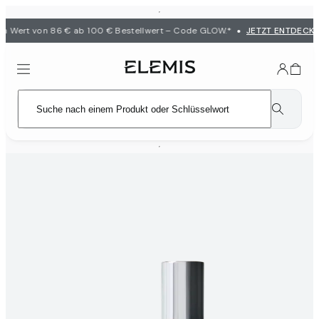
•
 Wert von 86 € ab 100 € Bestellwert – Code GLOW.*
JETZT ENTDECKE