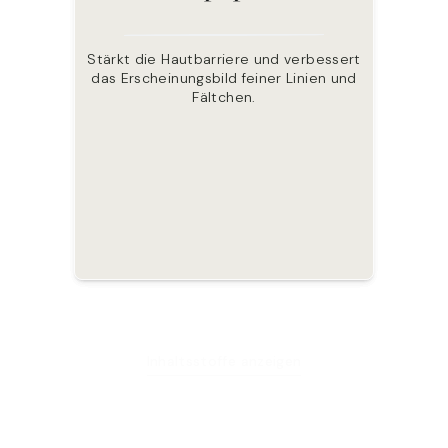
Stärkt die Hautbarriere und verbessert
Eine braune Makroalge, die reich an
Reichhaltig an Polysacchariden und
Mineralstoffen. Fördert einen strahlenden
das Erscheinungsbild feiner Linien und
Antioxidantien ist und die
Hautfeuchtigkeit unterstützt.
Fältchen.
Teint.
Inhaltsstoffe anzeigen