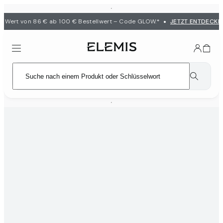
•
Wert von 86 € ab 100 € Bestellwert – Code GLOW.*
JETZT ENTDECKEN